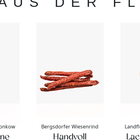
 AUS DER F
Bronkow
Bergsdorfer Wiesenrind
Landfl
ane
Handvoll
Lac