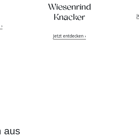
Wiesenrind
J
Knacker
 ›
Jetzt entdecken ›
n aus